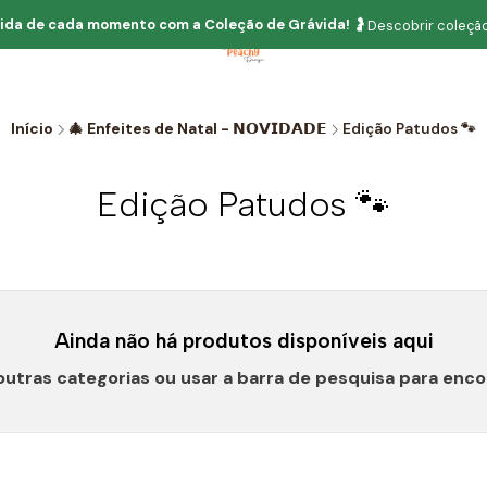
ida de cada momento com
a
Coleção de Grávida!
🤰
Descobrir coleção
Início
🎄 Enfeites de Natal - 𝗡𝗢𝗩𝗜𝗗𝗔𝗗𝗘
Edição Patudos 🐾
Edição Patudos 🐾
Ainda não há produtos disponíveis aqui
outras categorias ou usar a barra de pesquisa para enco