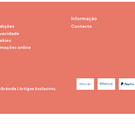
Informação
dições
Contacto
ivacidade
ookies
amações online
rávida | Artigos Exclusivos.