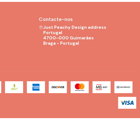
Contacte-nos
Just Peachy Design address
Portugal
4700-000 Guimarães
Braga - Portugal