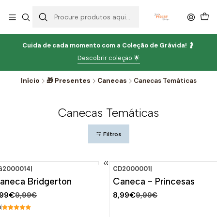
Cuida de cada momento com
a
Coleção de Grávida!
🤰
Descobrir coleção 🌟
Início
🎁 Presentes
Canecas
Canecas Temáticas
Canecas Temáticas
Filtros
G2000014
|
CD2000001
|
-20%
DESCONTO
-10%
DESCONTO
aneca Bridgerton
Caneca - Princesas
,99€
8,99€
9,99€
9,99€
0