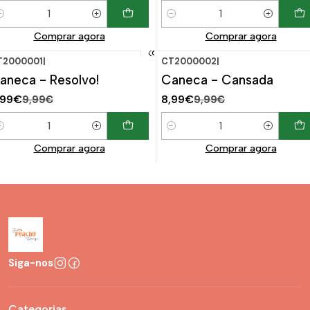
uantidade
Quantidade
Comprar agora
Comprar agora
T2000001
|
CT2000002
|
-10%
DESCONTO
-10%
DESCONTO
aneca - Resolvo!
Caneca - Cansada
,99€
8,99€
9,99€
9,99€
uantidade
Quantidade
Comprar agora
Comprar agora
Siga-nos
Categorias