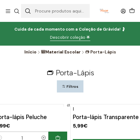
Cuida de cada momento com
a
Coleção de Grávida!
🤰
Descobrir coleção 🌟
Início
🎒Material Escolar
👝 Porta-Lápis
👝 Porta-Lápis
Filtros
|
orta-lápis Peluche
Porta-lápis Transparente
,99€
5,99€