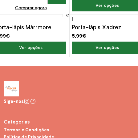
uantidade
Ver opções
Comprar agora
|
orta-lápis Márrmore
Porta-lápis Xadrez
,99€
5,99€
Ver opções
Ver opções
Siga-nos
Categorias
Termos e Condições
Política de Privacidade