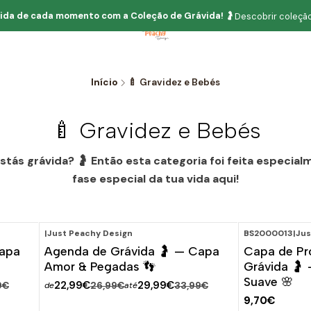
ida de cada momento com
a
Coleção de Grávida!
🤰
Descobrir coleção
Início
🍼 Gravidez e Bebés
🍼 Gravidez e Bebés
s grávida? 🤰 Então esta categoria foi feita especialm
fase especial da tua vida aqui!
|
Just Peachy Design
BS2000013
|
Jus
-15%
DESCONTO
Capa
Agenda de Grávida 🤰 — Capa
Capa de Pr
Amor & Pegadas 👣
Grávida 🤰
Suave 🌸
22,99€
29,99€
9€
26,99€
33,99€
de
até
9,70€