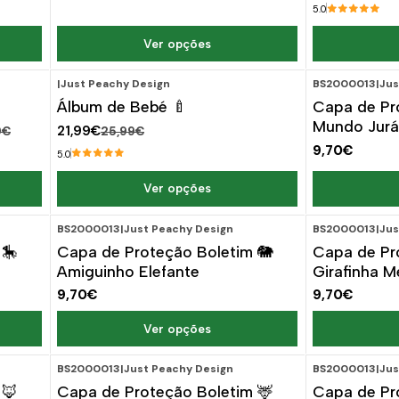
5.0
Ver opções
|
Just Peachy Design
BS2000013
|
Jus
-15%
DESCONTO
Álbum de Bebé 🍼
Capa de Pr
Mundo Jurá
21,99€
9€
25,99€
9,70€
5.0
Ver opções
BS2000013
|
Just Peachy Design
BS2000013
|
Jus
 🎠
Capa de Proteção Boletim 🐘
Capa de Pr
Amiguinho Elefante
Girafinha M
9,70€
9,70€
Ver opções
BS2000013
|
Just Peachy Design
BS2000013
|
Jus
 🦊
Capa de Proteção Boletim 🦌
Capa de Pr