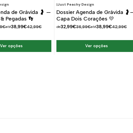
esign
|
Just Peachy Design
ESCONTO
-11%
DESCONTO
enda de Grávida 🤰 —
Dossier Agenda de Grávida 🤰
& Pegadas 👣
Capa Dois Corações 💛
38,99€
32,99€
38,99€
99€
42,99€
36,99€
42,99€
até
de
até
Ver opções
Ver opções