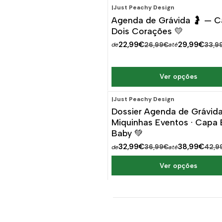
|
Just Peachy Design
-15%
DESCONTO
Agenda de Grávida 🤰 — 
Dois Corações 💛
22,99€
29,99€
26,99€
33,9
de
até
Ver opções
|
Just Peachy Design
-11%
DESCONTO
Dossier Agenda de Grávid
Miquinhas Eventos · Capa
Baby 💚
32,99€
38,99€
36,99€
42,9
de
até
Ver opções