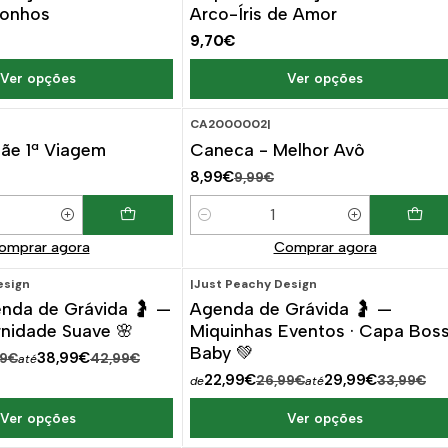
Sonhos
Arco-Íris de Amor
9,70€
Ver opções
Ver opções
CA2000002
|
ESCONTO
-10%
DESCONTO
ãe 1ª Viagem
Caneca - Melhor Avô
8,99€
9,99€
Quantidade
omprar agora
Comprar agora
esign
|
Just Peachy Design
ESCONTO
-15%
DESCONTO
enda de Grávida 🤰 —
Agenda de Grávida 🤰 —
nidade Suave 🌸
Miquinhas Eventos · Capa Bos
Baby 💚
38,99€
99€
42,99€
até
22,99€
29,99€
26,99€
33,99€
de
até
Ver opções
Ver opções