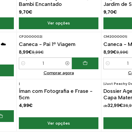
Bambi Encantado
Jardim de 
9,70€
9,70€
Ver opções
CP2000002
|
CM2000001
|
-10%
DESCONTO
-10%
D
 ☁️
Caneca - Pai 1ª Viagem
Caneca - M
8,99€
8,99€
9,99€
9,99€
Quantidade
Quantidade
Comprar agora
C
|
|
Just Peachy D
-11%
D
Íman com Fotografia e Frase -
Dossier Ag
5cm
Capa Mater
4,99€
32,99€
36,
de
Ver opções