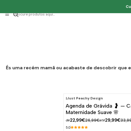
Cu
És uma recém mamã ou acabaste de descobrir que está
|
Just Peachy Design
-15%
DESCONTO
Agenda de Grávida 🤰 — 
Maternidade Suave 🌸
22,99€
29,99€
26,99€
33,9
de
até
5.0