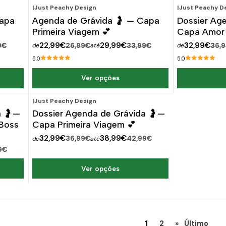
|
Just Peachy Design
|
Just Peachy D
-15%
DESCONTO
-11%
D
Capa
Agenda de Grávida 🤰 — Capa
Dossier Ag
Primeira Viagem 💕
Capa Amor 
22,99€
29,99€
32,99€
9€
26,99€
33,99€
36,
de
até
de
5.0
5.0
Ver opções
|
Just Peachy Design
-11%
DESCONTO
a 🤰—
Dossier Agenda de Grávida 🤰—
 Boss
Capa Primeira Viagem 💕
32,99€
38,99€
36,99€
42,99€
de
até
9€
Ver opções
1
2
»
Último