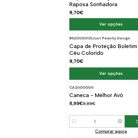
Raposa Sonhadora
9,70€
Ver opções
BS2000013
|
Just Peachy Design
Capa de Proteção Boletim
Céu Colorido
9,70€
Ver opções
CA2000001
|
-10%
DESCONTO
Caneca - Melhor Avó
8,99€
9,99€
Quantidade
Comprar agora