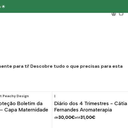
 🌟
ente para ti! Descobre tudo o que precisas para esta
t Peachy Design
|
oteção Boletim da
Diário dos 4 Trimestres - Cátia
 — Capa Maternidade
Fernandes Aromaterapia
30,00€
31,00€
de
até