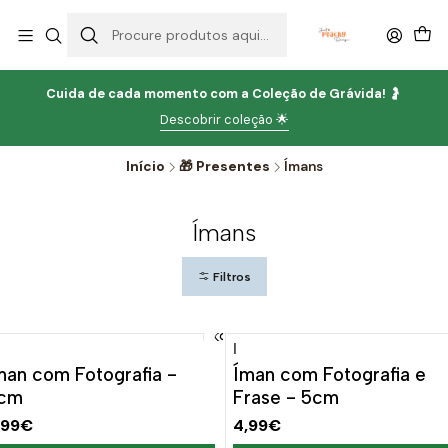
Cuida de cada momento com
a
Coleção de Grávida!
🤰
Descobrir coleção 🌟
Início
🎁 Presentes
Ímans
Ímans
Filtros
|
man com Fotografia -
Íman com Fotografia e
cm
Frase - 5cm
,99€
4,99€