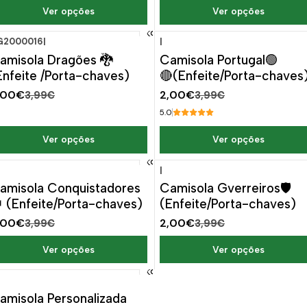
Ver opções
Ver opções
G2000016
|
|
-50%
DESCONTO
-50%
DESCONTO
amisola Dragões 🐉
Camisola Portugal🟢
Enfeite /Porta-chaves)
🔴(Enfeite/Porta-chaves
,00€
2,00€
3,99€
3,99€
5.0
Ver opções
Ver opções
|
-50%
DESCONTO
-50%
DESCONTO
amisola Conquistadores
Camisola Gverreiros🛡️
 (Enfeite/Porta-chaves)
(Enfeite/Porta-chaves)
,00€
2,00€
3,99€
3,99€
Ver opções
Ver opções
-50%
DESCONTO
amisola Personalizada