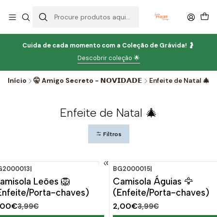
Cuida de cada momento com
a
Coleção de Grávida!
🤰
Descobrir coleção 🌟
Início
🤫 Amigo Secreto - 𝗡𝗢𝗩𝗜𝗗𝗔𝗗𝗘
Enfeite de Natal 🎄
Enfeite de Natal 🎄
Filtros
G2000013
|
BG2000015
|
-50%
DESCONTO
-50%
DESCONTO
amisola Leões 🦁
Camisola Águias 🦅
Enfeite/Porta-chaves)
(Enfeite/Porta-chaves)
,00€
2,00€
3,99€
3,99€