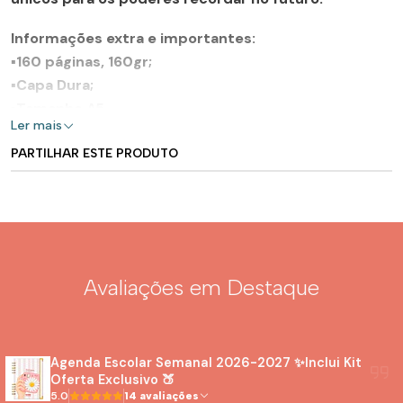
Informações extra e importantes:
▪️160 páginas, 160gr;
▪️Capa Dura;
▪️Tamanho A5.
Ler mais
PARTILHAR ESTE PRODUTO
Avaliações em Destaque
Agenda Escolar Semanal 2026-2027 ✨Inclui Kit
Oferta Exclusivo 🍑
5.0
14 avaliações