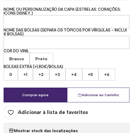
NOME OU PERSONALIZAÇÃO DA CAPA (ESTRELAS; CORAÇÕES;
ICONS DISNEY..)
NOME DAS BOLSAS (SEPARA OS TÓPICOS POR VÍRGULAS - INCLUI
6 BOLSAS)
COR DO VINIL
Branco
Preto
BOLSAS EXTRA (+1,80€/BOLSA)
0
+1
+2
+3
+4
+5
+6
Comprar agora
Adicionar ao Carrinho
Adicionar à lista de favoritos
Mostrar stock das localizações