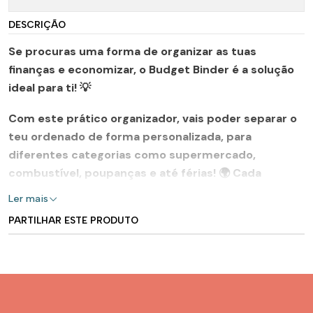
DESCRIÇÃO
Se procuras uma forma de
organizar as tuas
finanças
e
economizar
, o
Budget Binder
é a solução
ideal para ti! 💡
Com este prático organizador, vais poder separar o
teu
ordenado
de forma personalizada, para
diferentes categorias como
supermercado
,
combustível
,
poupanças
e até
férias
! 🌍 Cada
categoria tem um bolso específico, e, quando chega
Ler mais
a hora de gastar, basta retirar o valor
PARTILHAR ESTE PRODUTO
correspondente.
Inclui também uma
tabela de poupanças
para que
possas acompanhar os teus objetivos regularmente.
📊