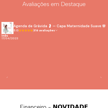
Avaliações em Destaque
Personaliza os
tópicos
conforme as tuas
necessidades para tornar o
Budget Binder
a tua
ferramenta perfeita de
poupança e organização
! 💰
Agenda de Grávida 🤰 — Capa Maternidade Suave 🌸
5.0
316 avaliações
Inês
17/04/2023
Financeiro - 𝗡𝗢𝗩𝗜𝗗𝗔𝗗𝗘