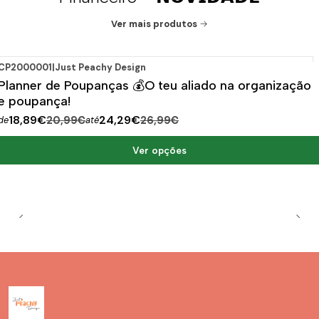
Ver mais produtos
CP2000001
|
Just Peachy Design
-10%
DESCONTO
Planner de Poupanças 💰O teu aliado na organização
e poupança!
18,89€
24,29€
de
20,99€
até
26,99€
Ver opções