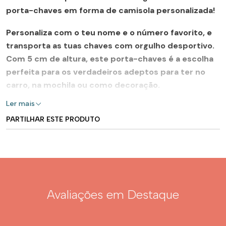
porta-chaves
em forma de camisola personalizada!
Personaliza com o teu
nome
e o
número
favorito, e
transporta as tuas chaves com orgulho desportivo.
Com
5 cm de altura
, este porta-chaves é a escolha
perfeita para os verdadeiros adeptos para ter no
carro, na mochila ou como decoração.
Ler mais
Detalhes:
PARTILHAR ESTE PRODUTO
Personalização com as
cores das Águias
,
nome
e
número
Tamanho: 5 cm de altura
Avaliações em Destaque