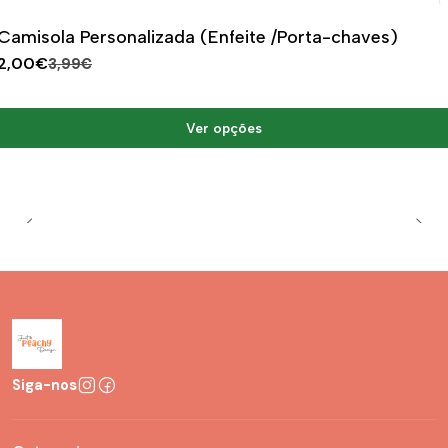
|
-50%
DESCONTO
Camisola Personalizada (Enfeite /Porta-chaves)
2,00€
3,99€
Ver opções
Siga-nos