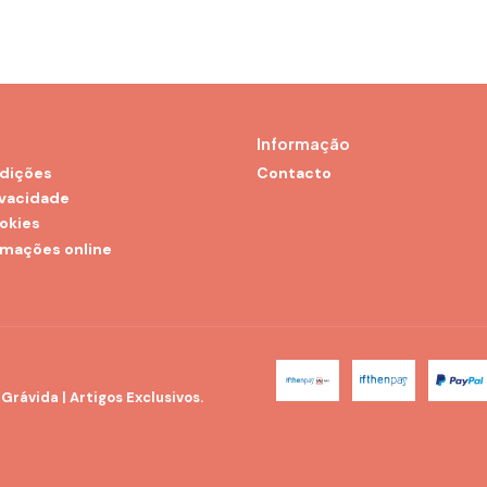
Informação
dições
Contacto
ivacidade
ookies
amações online
rávida | Artigos Exclusivos.