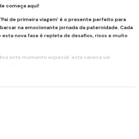
de começa aqui!
'Pai de primeira viagem'
é o presente perfeito para
mbarcar na emocionante jornada da paternidade. Cada
 esta nova fase é repleta de desafios, risos e muito
ra este momento especial, esta caneca vai
anhãs cheias de café e nas noites sem dormir. Um
ará sentir-se preparado para ser o melhor pai que