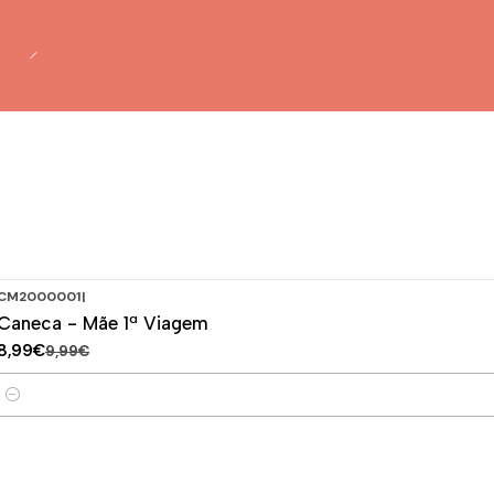
CM2000001
|
-10%
DESCONTO
Caneca - Mãe 1ª Viagem
8,99€
9,99€
Quantidade