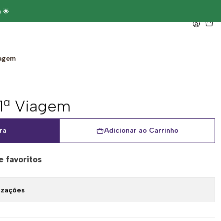
 🌟
iagem
 1ª Viagem
ra
Adicionar ao Carrinho
e favoritos
izações