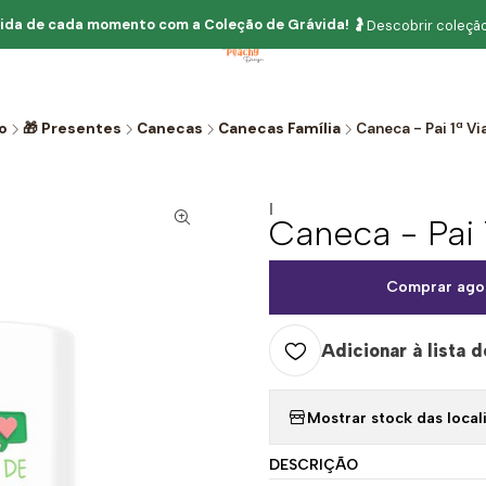
ida de cada momento com
a
Coleção de Grávida!
🤰
Descobrir coleção
io
🎁 Presentes
Canecas
Canecas Família
Caneca - Pai 1ª V
|
Caneca - Pai
Comprar ago
Adicionar à lista d
Mostrar stock das local
DESCRIÇÃO