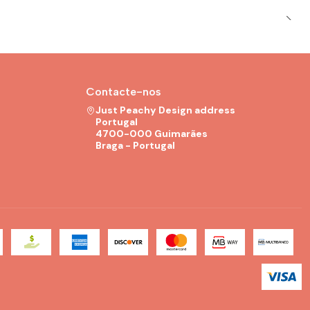
Contacte-nos
Just Peachy Design address
Portugal
4700-000 Guimarães
Braga - Portugal