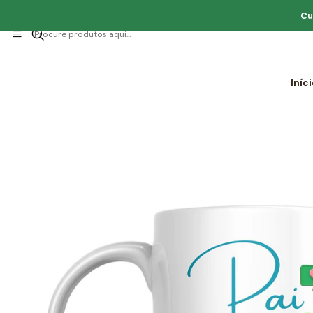
Cu
Iníc