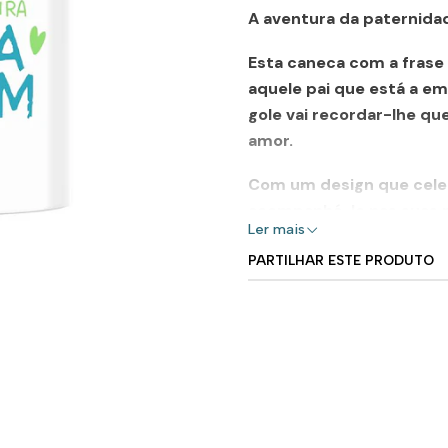
A aventura da paternida
Esta caneca com a frase
aquele pai que está a e
gole vai recordar-lhe que
amor.
Com um design que celeb
acompanhá-lo nas suas m
Ler mais
toque de carinho que o f
pode ser!
PARTILHAR ESTE PRODUTO