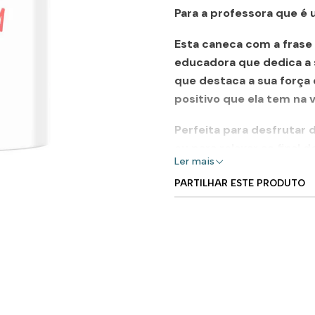
Para a professora que é 
Esta caneca com a frase
educadora que dedica a s
que destaca a sua força
positivo que ela tem na 
Perfeita para desfrutar
ou para relaxar ao final 
Ler mais
valorizada e amada no se
PARTILHAR ESTE PRODUTO