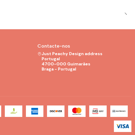
Contacte-nos
Just Peachy Design address
Portugal
4700-000 Guimarães
Braga - Portugal