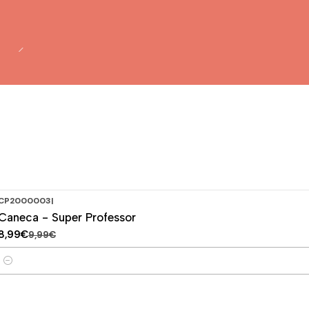
CP2000003
|
-10%
DESCONTO
Caneca - Super Professor
8,99€
9,99€
Quantidade