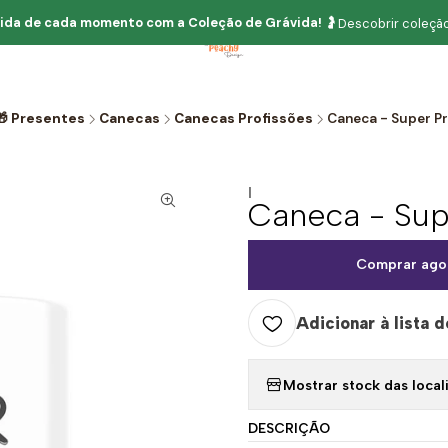
ida de cada momento com
a
Coleção de Grávida!
🤰
Descobrir coleção
🎁 Presentes
Canecas
Canecas Profissões
Caneca - Super P
|
Caneca - Sup
Comprar ago
Adicionar à lista d
Mostrar stock das local
DESCRIÇÃO