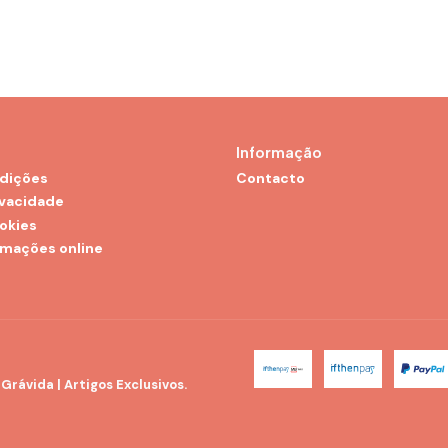
Informação
dições
Contacto
ivacidade
ookies
amações online
rávida | Artigos Exclusivos.