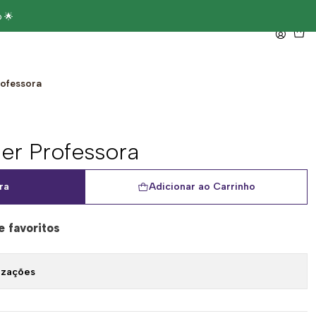
 🌟
rofessora
er Professora
ra
Adicionar ao Carrinho
e favoritos
izações