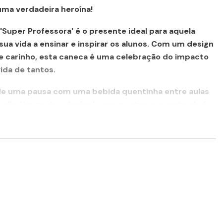
uma verdadeira heroína!
'Super Professora'
é o presente ideal para aquela
ua vida a ensinar e inspirar os alunos. Com um design
 e carinho, esta caneca é uma celebração do impacto
vida de tantos.
 de uma pausa com uma bebida quentinha entre aulas
do dia. Um gesto adorável para mostrar o quanto ela é
u papel de super professora!