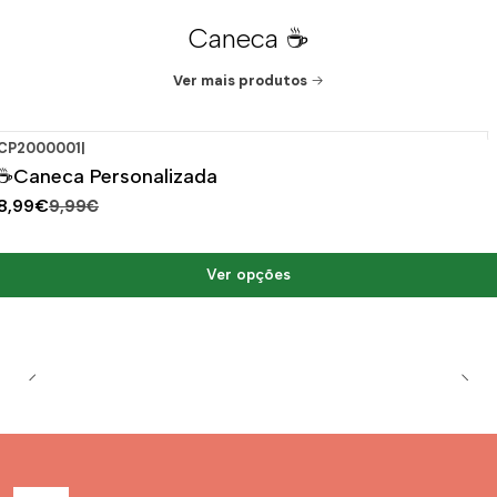
Caneca ☕
Ver mais produtos
CP2000001
|
-10%
DESCONTO
☕Caneca Personalizada
8,99€
9,99€
Ver opções