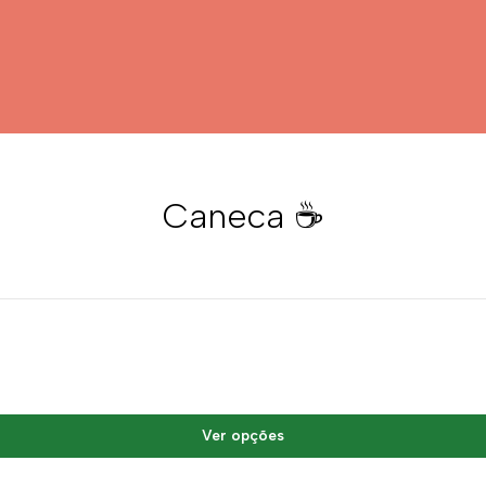
Caneca ☕
Ver opções