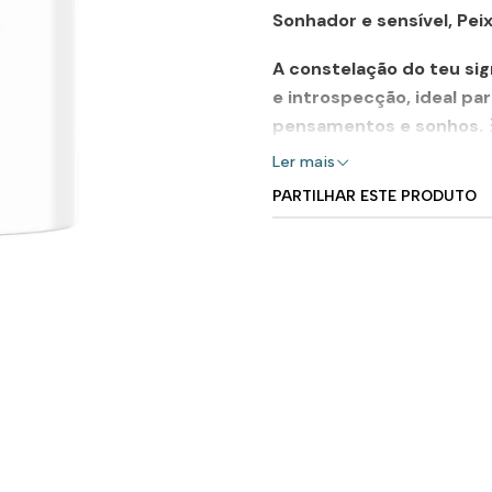
Sonhador e sensível
, Pe
A constelação do teu si
e introspecção
, ideal p
pensamentos e sonhos
.
Ler mais
PARTILHAR ESTE PRODUTO