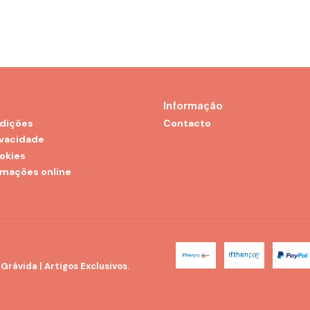
Informação
dições
Contacto
ivacidade
ookies
amações online
rávida | Artigos Exclusivos.