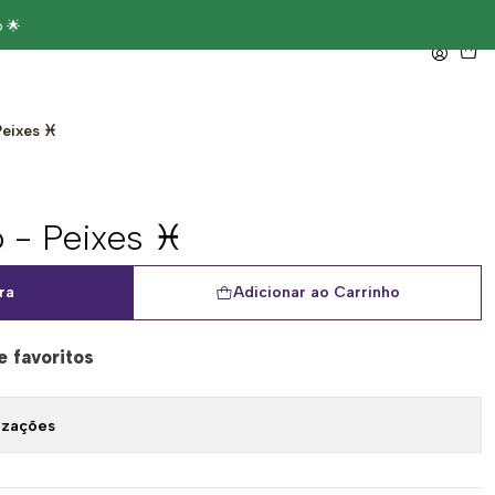
 🌟
Peixes ♓
 - Peixes ♓
ra
Adicionar ao Carrinho
e favoritos
izações