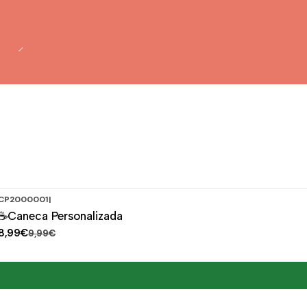
CP2000001
|
-10%
DESCONTO
☕Caneca Personalizada
8,99€
9,99€