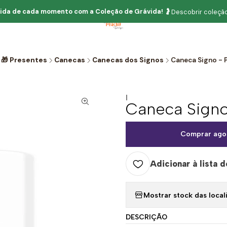
ida de cada momento com
a
Coleção de Grávida!
🤰
Descobrir coleção
🎁 Presentes
Canecas
Canecas dos Signos
Caneca Signo - 
|
Caneca Signo
Comprar ago
Adicionar à lista d
Mostrar stock das local
DESCRIÇÃO