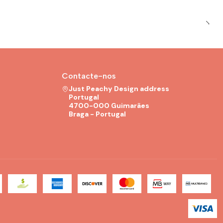
Contacte-nos
Just Peachy Design address
Portugal
4700-000 Guimarães
Braga - Portugal