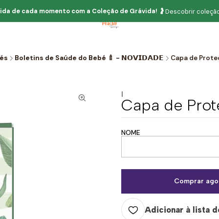
ida de cada momento com
a
Coleção de Grávida!
🤰
Descobrir coleção
bés
Boletins de Saúde do Bebé 🍼 - 𝗡𝗢𝗩𝗜𝗗𝗔𝗗𝗘
Capa de Proteç
|
Capa de Prote
NOME
Comprar ago
Adicionar à lista d