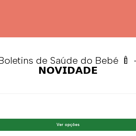
Boletins de Saúde do Bebé 🍼 
𝗡𝗢𝗩𝗜𝗗𝗔𝗗𝗘
Ver opções