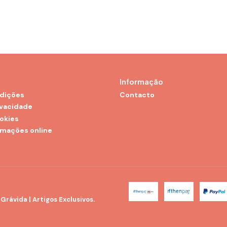
Informação
dições
Contacto
ivacidade
ookies
amações online
rávida | Artigos Exclusivos.