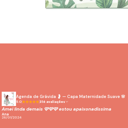
Agenda de Grávida 🤰 — Capa Maternidade Suave 🌸
5.0
316 avaliações
Amei linda demais 🩷🩷🩷 estou apaixonadíssima
Ana
26/01/2024