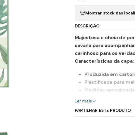
Mostrar stock das local
DESCRIÇÃO
Majestosa e cheia de per
savana para acompanhar 
carinhoso para os verdade
Características da capa:
Produzida em
cartol
Plastificada
para mai
Medidas aproximada
• Aberta – 24 cm x 1
Ler mais
• Fechada – 12 cm x 
PARTILHAR ESTE PRODUTO