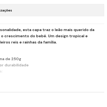
izações
sonalidade, esta capa traz o leão mais querido da
o crescimento do bebé. Um design tropical e
iros reis e rainhas da família.
ina de 250g
or durabilidade
s
:
7,5 cm
18 cm