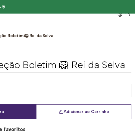
 🌟
ão Boletim 🦁 Rei da Selva
ção Boletim 🦁 Rei da Selva
ra
Adicionar ao Carrinho
e favoritos