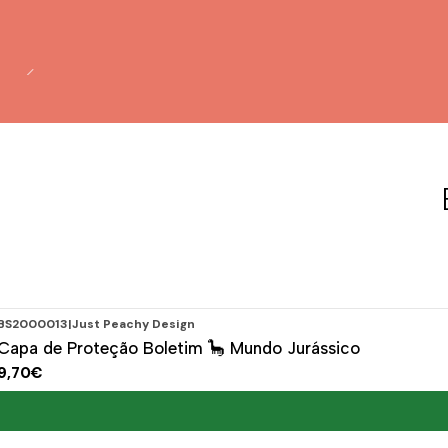
BS2000013
|
Just Peachy Design
Capa de Proteção Boletim 🦕 Mundo Jurássico
9,70€