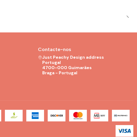
Contacte-nos
Just Peachy Design address
Portugal
4700-000 Guimarães
Braga - Portugal