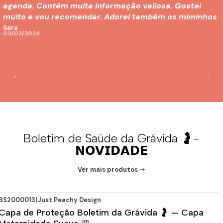
agenda. Contém muita informação valiosa. Gostei
muito e vou recomendar. Adorei também os miminhos
no pacote ☺️❤️
Sara
03/02/2024
Boletim de Saúde da Grávida 🤰-
𝗡𝗢𝗩𝗜𝗗𝗔𝗗𝗘
Ver mais produtos
BS2000013
|
Just Peachy Design
Capa de Proteção Boletim da Grávida 🤰 — Capa