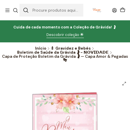
Cuida de cada momento com
a
Coleção de Grávida!
🤰
Descobrir coleção 🌟
Início
🍼 Gravidez e Bebés
Boletim de Saúde da Grávida 🤰- 𝗡𝗢𝗩𝗜𝗗𝗔𝗗𝗘
Capa de Proteção Boletim da Grávida 🤰— Capa Amor & Pegadas
👣