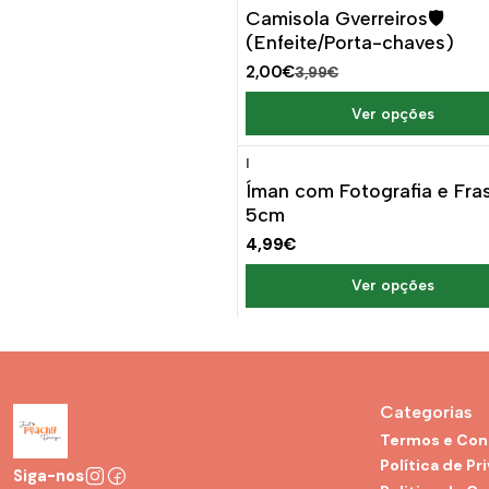
-50%
DESCONTO
Camisola Gverreiros🛡️
(Enfeite/Porta-chaves)
2,00€
3,99€
Ver opções
|
Íman com Fotografia e Fra
5cm
4,99€
Ver opções
Categorias
Termos e Con
Política de Pr
Siga-nos