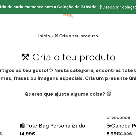
ida de cada momento com
a
Coleção de Grávida!
🤰
Descobrir coleção
Início
⚒️ Cria o teu produto
⚒️ Cria o teu produto
 artigos ao teu gosto! ✨ Nesta categoria, encontras tot
mes, frases ou imagens especiais. Cria um presente úni
Queres que ajuste alguma coisa? 😊
|
CP2000001
|
-10%
D
🛍️ Tote Bag Personalizado
☕Caneca Pe
14,99€
8,99€
€
9,99€