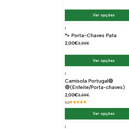
Ver opções
|
-50%
DESCONTO
🐾 Porta-Chaves Pata
2,00€
3,99€
Ver opções
|
-50%
DESCONTO
Camisola Portugal🟢
🔴(Enfeite/Porta-chaves)
2,00€
3,99€
5.0
Ver opções
|