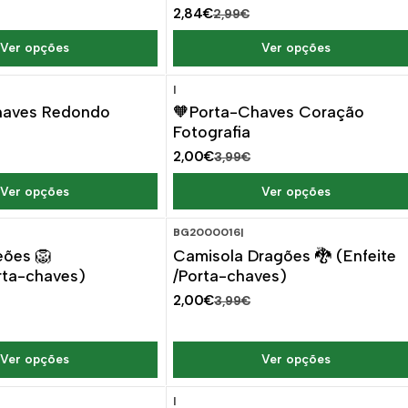
2,84€
2,99€
Ver opções
Ver opções
|
DESCONTO
-50%
DESCONTO
haves Redondo
🧡Porta-Chaves Coração
Fotografia
2,00€
3,99€
Ver opções
Ver opções
BG2000016
|
DESCONTO
-50%
DESCONTO
eões 🦁
Camisola Dragões 🐉 (Enfeite
rta-chaves)
/Porta-chaves)
2,00€
3,99€
Ver opções
Ver opções
|