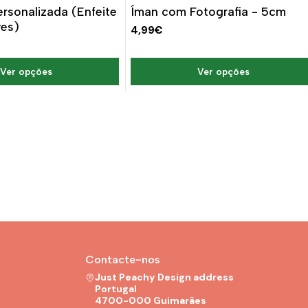
DESCONTO
rsonalizada (Enfeite
Íman com Fotografia - 5cm
ves)
4,99€
Ver opções
Ver opções
Contacte-nos
Just Peachy Design address
Portugal
4700-000 Guimarães