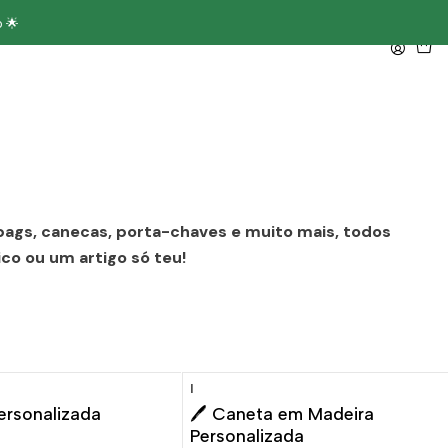
 🌟
e bags, canecas, porta-chaves e muito mais, todos
co ou um artigo só teu!
|
ESCONTO
-5%
DESCONTO
rsonalizada
🖊️ Caneta em Madeira
Personalizada