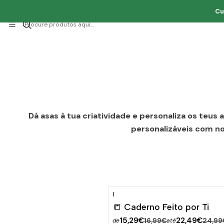
Cu
Dá asas à tua criatividade e personaliza os teus
personalizáveis com no
|
-10%
DESCONTO
📒 Caderno Feito por Ti
15,29€
22,49€
16,99€
24,99
de
até