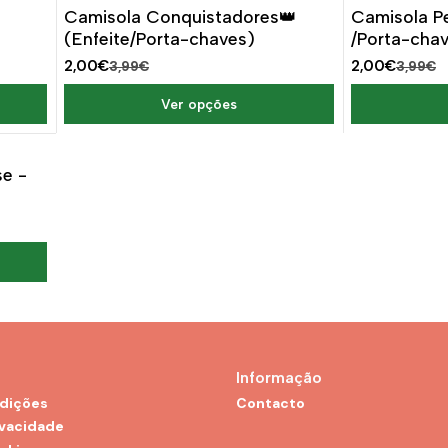
-50%
DESCONTO
-50%
Camisola Conquistadores👑
Camisola Pe
(Enfeite/Porta-chaves)
/Porta-cha
2,00€
2,00€
3,99€
3,99€
Ver opções
se -
Informação
dições
Contacto
ivacidade