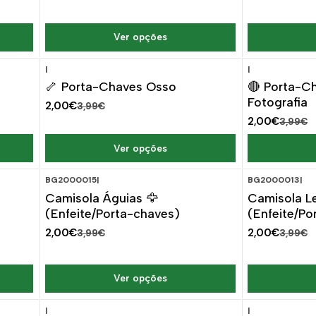
Ver opções
|
|
-50%
DESCONTO
-50%
🦴 Porta-Chaves Osso
🔴 Porta-C
Fotografia
2,00€
3,99€
2,00€
3,99€
Ver opções
BG2000015
|
BG2000013
|
-50%
DESCONTO
-50%
Camisola Águias 🦅
Camisola L
(Enfeite/Porta-chaves)
(Enfeite/Po
2,00€
2,00€
3,99€
3,99€
Ver opções
|
|