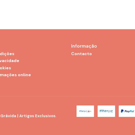
Informação
dições
Contacto
ivacidade
ookies
amações online
rávida | Artigos Exclusivos.