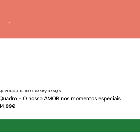
QP2000011
|
Just Peachy Design
Quadro - O nosso AMOR nos momentos especiais
14,99€