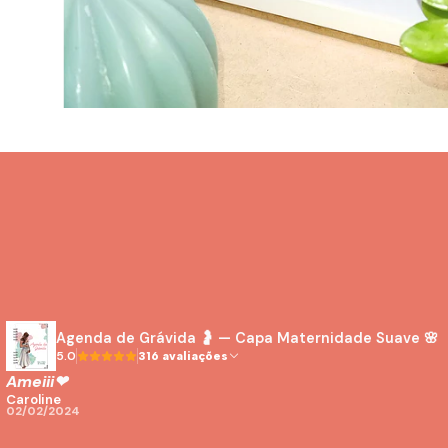
Agenda de Grávida 🤰 — Capa Maternidade Suave 🌸
5.0
316 avaliações
Ameiii❤
Caroline
02/02/2024