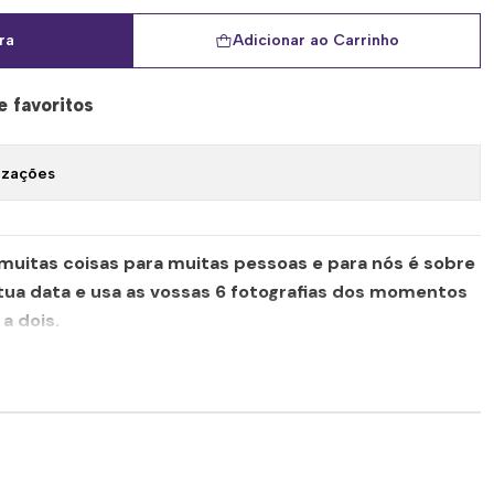
ra
Adicionar ao Carrinho
e favoritos
izações
a muitas coisas para muitas pessoas e para nós é sobre
 tua data e usa as vossas 6 fotografias dos momentos
a dois.