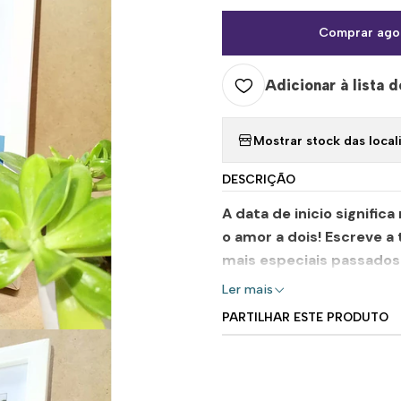
Comprar ago
Adicionar à lista d
Mostrar stock das local
DESCRIÇÃO
A data de inicio signific
o amor a dois! Escreve a
mais especiais passados 
Ler mais
PARTILHAR ESTE PRODUTO