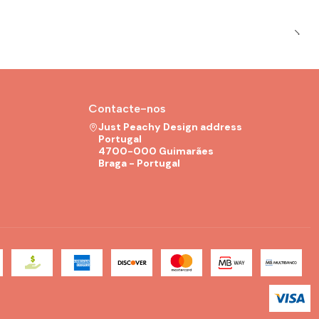
Contacte-nos
Just Peachy Design address
Portugal
4700-000 Guimarães
Braga - Portugal