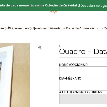
ida de cada momento com
a
Coleção de Grávida!
🤰
Descobrir coleção
cio
🎁 Presentes
Quadros
Quadro - Data de Aniversário do C
|
Quadro - Dat
NOME (OPCIONAL)
DIA-MÊS-ANO
4 FOTOGRAFIAS FAVORITAS