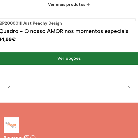
Ver mais produtos
QP2000011
|
Just Peachy Design
Quadro - O nosso AMOR nos momentos especiais
14,99€
Ver opções
Siga-nos