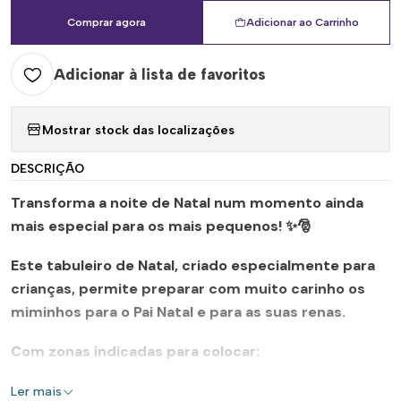
Comprar agora
Adicionar ao Carrinho
Adicionar à lista de favoritos
Mostrar stock das localizações
DESCRIÇÃO
Transforma a noite de Natal num momento ainda
mais especial para os mais pequenos! ✨🎅
Este tabuleiro de Natal, criado especialmente para
crianças, permite preparar com muito carinho os
miminhos para o Pai Natal e para as suas renas.
Com zonas indicadas para colocar:
• 🍪 As bolachas favoritas do Pai Natal
Ler mais