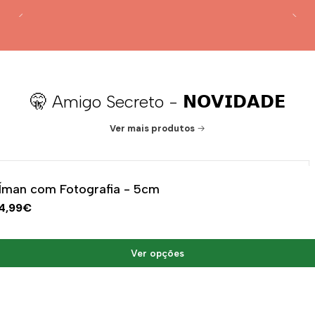
🤫 Amigo Secreto - 𝗡𝗢𝗩𝗜𝗗𝗔𝗗𝗘
Ver mais produtos
|
Íman com Fotografia - 5cm
4,99€
Ver opções