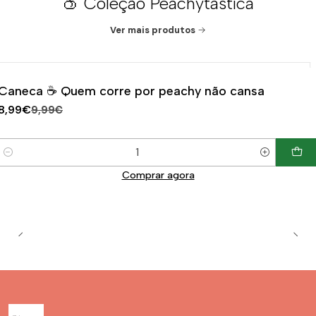
🍑 Coleção Peachytástica
Ver mais produtos
|
-10%
DESCONTO
Caneca ☕ Quem corre por peachy não cansa
8,99€
9,99€
Quantidade
Comprar agora