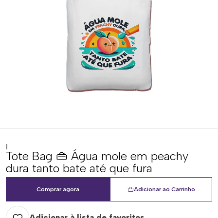
|
Tote Bag 👜 Água mole em peachy
dura tanto bate até que fura
Comprar agora
Adicionar ao Carrinho
Adicionar à lista de favoritos