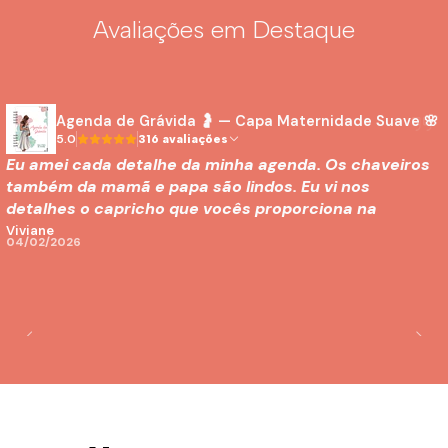
Avaliações em Destaque
Agenda de Grávida 🤰 — Capa Maternidade Suave 🌸
5.0
316 avaliações
Eu amei cada detalhe da minha agenda. Os chaveiros
também da mamã e papa são lindos. Eu vi nos
detalhes o capricho que vocês proporciona na
entrega de cada item. Muito obrigada! ❤️
Viviane
04/02/2026