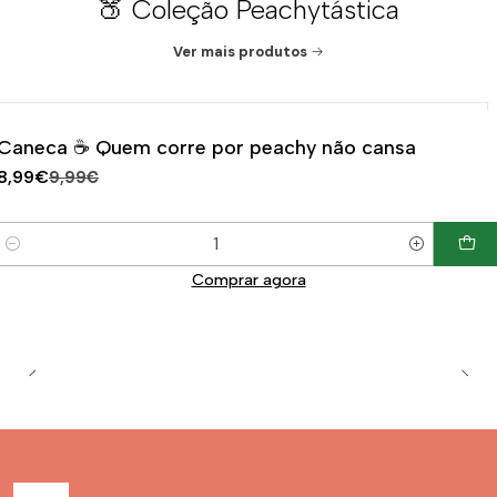
🍑 Coleção Peachytástica
Ver mais produtos
|
-10%
DESCONTO
Caneca ☕ Quem corre por peachy não cansa
8,99€
9,99€
Quantidade
Comprar agora