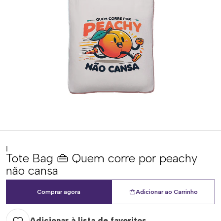
|
Tote Bag 👜 Quem corre por peachy
não cansa
Comprar agora
Adicionar ao Carrinho
Adicionar à lista de favoritos