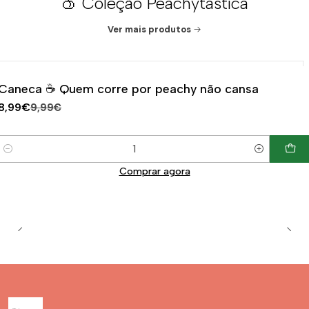
🍑 Coleção Peachytástica
Ver mais produtos
|
-10%
DESCONTO
Caneca ☕ Quem corre por peachy não cansa
8,99€
9,99€
Quantidade
Comprar agora