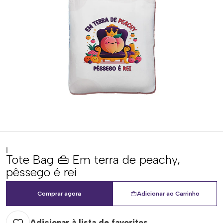
|
Tote Bag 👜 Em terra de peachy,
pêssego é rei
Comprar agora
Adicionar ao Carrinho
Adicionar à lista de favoritos