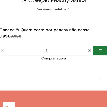
🍑 Coleção Peachytástica
Ver mais produtos
|
-10%
DESCONTO
Caneca ☕ Quem corre por peachy não cansa
8,99€
9,99€
Quantidade
Comprar agora